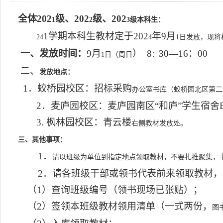
全体
202
级、
202
级、
202
1
2
3
级本科生：
1
学期本科生教材定于
202
年
9
月
2
4
4
1
日发放，现将
一、发放时间：
9
月
）
8
30—1
6
：
0
0
1
日（周
日
：
二、
发放地点：
1
．蛟桥园校区：招标采购
办公室
书库（蛟桥园北区第二
2
．麦庐园校区：麦庐园南区“和庐”学生宿舍
3.
枫林园校区：青云楼
右侧教材发放处
。
三、其他事项：
1
．
请以班级为单位到指定地点领取教材，不要扎推聚集，
2
．请各班级干部或领书代表前来领取教材，
（
1
）查询班级编号（领书现场已张贴）；
（
2
）签领本班级教材领用清单（一式两份，
图