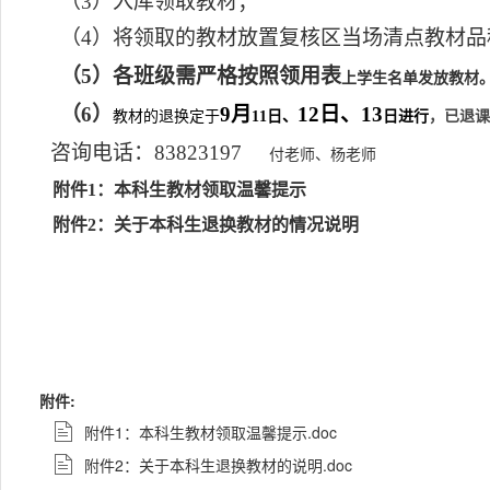
（
3
）入库领取教材；
（
4
）将领取的教材放置复核区当场清点教材品
（
5
）各班级需严格按照领用表
上学生
名单发放教材
（
6
）
9
月
12
日、
13
教材的退换定于
1
1
日
、
日进行
，已退课
咨询电话：
83823197
付老师
、杨
老师
附件
1
：本科生教材领取温馨提示
附件
2
：关于本科生退换教材的情况说明
附件:
附件1：本科生教材领取温馨提示.doc
附件2：关于本科生退换教材的说明.doc