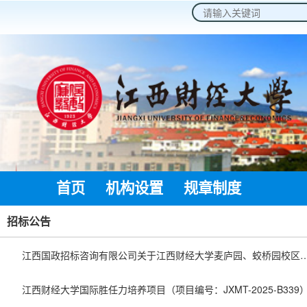
2026年8月10日 星期一
首页
机构设置
规章制度
通知公
招标公告
江西国政招标咨询有限公司关于江西财经大学麦庐园、蛟桥园校区店面招租项目01包~05包（招标编号：JXGZ2025-09-