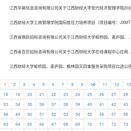
江西省鼎跃招标咨询有限公司关于江西财经大学蛟桥园、麦庐园、枫林园灭四害服务采购项目（比选编号：JXD
江西省百巨招标咨询有限公司关于江西财经大学在线课程中心应用服务采购项目（项目编号：JXBJ
江西财经大学蛟桥园、麦庐园、枫林园灭四害服务采购项目比选公
1
2
3
4
5
6
7
8
9
10
11
12
1
18
19
20
21
22
23
24
25
26
27
28
33
34
35
36
37
38
39
40
41
42
43
48
49
50
51
52
53
54
55
56
57
58
63
64
65
66
67
68
69
70
71
72
73