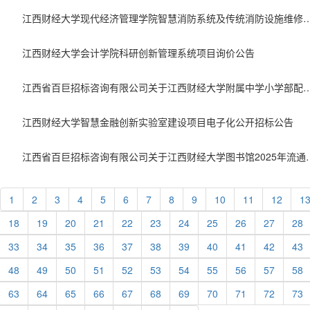
江西财经大学现代经济管理学院智慧消防系统及传统消防设
江西财经大学会计学院科研创新管理系统项目询价公告
江西省百巨招标咨询有限公司关于江西财经大学附属中学小学部配餐服务采购项目（项目编号：JXB
江西财经大学智慧金融创新实验室建设项目电子化公开招标公告
江西省百巨招标咨询有限公司关于江西财经大学图书馆2025年
1
2
3
4
5
6
7
8
9
10
11
12
1
18
19
20
21
22
23
24
25
26
27
28
33
34
35
36
37
38
39
40
41
42
43
48
49
50
51
52
53
54
55
56
57
58
63
64
65
66
67
68
69
70
71
72
73