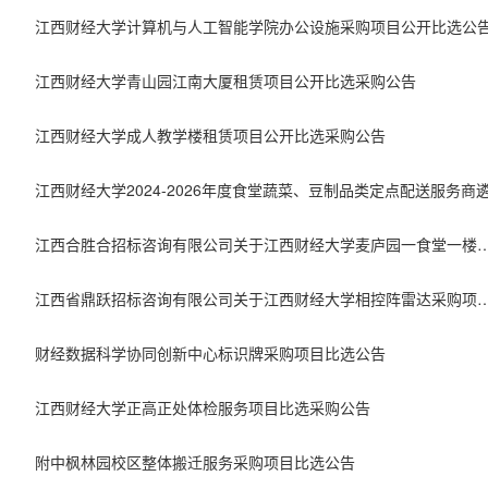
江西财经大学计算机与人工智能学院办公设施采购项目公开比选公
江西财经大学青山园江南大厦租赁项目公开比选采购公告
江西财经大学成人教学楼租赁项目公开比选采购公告
江西合胜合招标咨询有限公司关于江西财经大学麦庐园一食堂一楼自营食堂劳务服务外包项目（项目编
江西省鼎跃招标咨询有限公司关于江西财经大学相控阵雷达采购项目（比选编号：JXDY2
财经数据科学协同创新中心标识牌采购项目比选公告
江西财经大学正高正处体检服务项目比选采购公告
附中枫林园校区整体搬迁服务采购项目比选公告