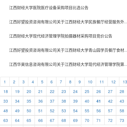
江西财经大学医院医疗设备采购项目比选公告
江西好望投资咨询有限公司关于江西财经大学民族餐厅经营服务外包项目（
江西财经大学现代经济管理学院拍摄器材采购项目竞价公告
江西好望投资咨询有限公司关于江西财经大学青山园学员餐厅食材配送项目（
江西华昊信息咨询有限公司关于江西财经大学现代经济管理学院第六栋学生宿舍造价咨询服务项目（二标段）（比选编
1
2
3
4
5
6
7
8
9
10
11
12
1
18
19
20
21
22
23
24
25
26
27
28
33
34
35
36
37
38
39
40
41
42
43
48
49
50
51
52
53
54
55
56
57
58
63
64
65
66
67
68
69
70
71
72
73