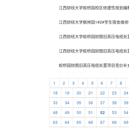
江西财经大学枫林园1#2#学生宿舍维
江西财经大学蛟桥园财图旧高压电缆处
江西财经大学蛟桥园财图旧高压电缆处
蛟桥园财图旧高压电缆处置项目竞价补
1
2
3
4
5
6
7
8
18
19
20
21
22
23
24
33
34
35
36
37
38
39
48
49
50
51
52
53
54
63
64
65
66
67
68
69