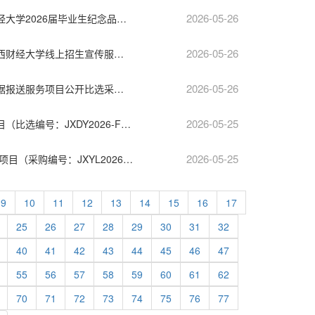
2026-05-26
江西铭大招标代理咨询有限公司江西财经大学2026届毕业生纪念品采购项目【项目编号：JXMD2026-Q029】比选公告
2026-05-26
江西铭大招标代理咨询有限公司关于江西财经大学线上招生宣传服务项目（项目编号：JXMD2026-Q028）比选公告
2026-05-26
江西财经大学现代经济管理学院网络数据报送服务项目公开比选采购公告（项目编号：JXRY20260547）
2026-05-25
江西财经大学暑期优秀教职工疗休养项目（比选编号：JXDY2026-FW-B0034）比选公告
2026-05-25
江西财经大学2026年度综合档案数字化项目（采购编号：JXYL2026-B0508）公开比选公告
9
10
11
12
13
14
15
16
17
25
26
27
28
29
30
31
32
40
41
42
43
44
45
46
47
55
56
57
58
59
60
61
62
70
71
72
73
74
75
76
77