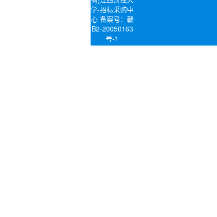
学-招标采购中
心 备案号：赣
B2-20050163
号-1
地址：南昌经
济技术开发区
双港东大街
169号（蛟桥
园北区二教楼
一楼）
邮编：
330013 电
邮：