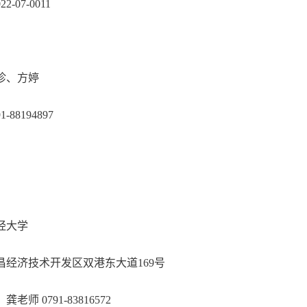
22-07-0011
珍、方婷
88194897
：
经大学
昌经济技术开发区双港东大道169号
师 0791-83816572