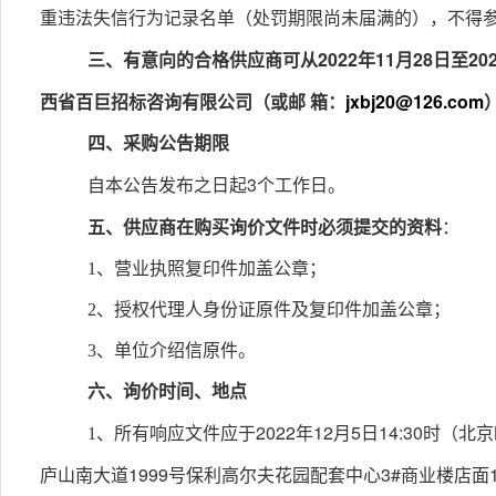
重违法失信行为记录名单（处罚期限尚未届满的），不得
2022
11
28
20
三、有意向的合格供应商可从
年
月
日至
jxbj20@126.com
西省百巨招标咨询有限公司（或邮 箱：
四、采购公告期限
3
自本公告发布之日起
个工作日。
五、供应商在购买询价文件时必须提交的资料
：
1、营业执照复印件加盖公章；
2、授权代理人身份证原件及复印件加盖公章；
3、单位介绍信原件。
六、询价时间、地点
2022
12
5
14:30
1、所有响应文件应于
年
月
日
时（北京
1999
3#
庐山南大道
号保利高尔夫花园配套中心
商业楼店面