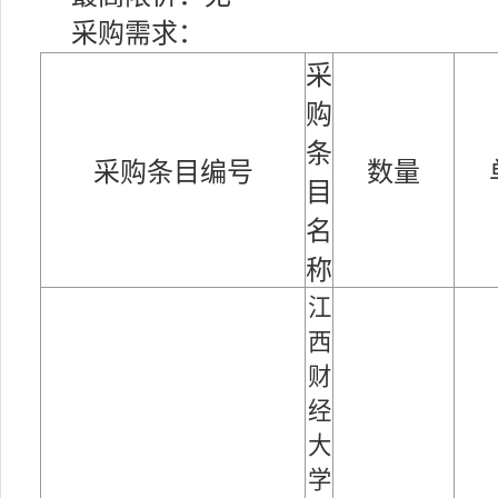
采购需求：
采
购
条
采购条目编号
数量
目
名
称
江
西
财
经
大
学