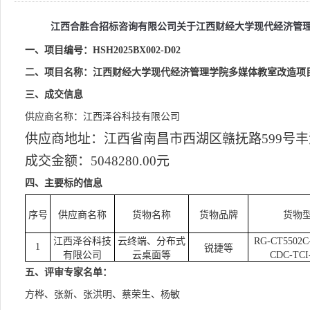
江西合胜合招标咨询有限公司关于
江西财经大学现代经济管
一、项目编号：
HSH2025BX002-D02
二、项目名称：
江西财经大学现代经济管理学院多媒体教室改造项
三、成交信息
供应商名称：
江西泽谷科技有限公司
供应商地址：江西省南昌市西湖区赣抚路
599号
成交金额：
5048280.00元
四、主要标的信息
序号
供应商名称
货物名称
货物品牌
货物
江西泽谷科技
云终端、分布式
RG-CT5502
1
锐捷等
有限公司
云桌面等
CDC-TCI
五、评审专家名单：
方桦、张新、张洪明、蔡荣生、杨敏