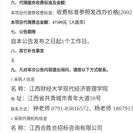
六、代理服务收费标准及金额：
收费标准参照发改办价格
[20
本项目代理费收费标准：
本项目代理费总金额：
47509
元（人民币）
七、公告期限
自本公告发布之日起
1个工作日。
八、其它补充事宜
无
九、凡对本次公告内容提出询问，请按以下方式联系。
1.采购人信息
名
称：江西财经大学现代经济管理学院
址：江西省共青城市青年大道
59号
地
：钟老师
0791-83816572、杨老师 1807915
联系
方式
2.采购代理机构信息
名
称：江西合胜合招标咨询有限公司