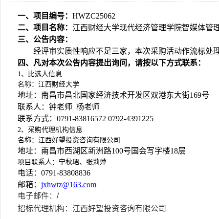
一、
项目编号：
HWZC25062
二、
项目名称：
江西财经大学现代经济管理学院智媒体管
三、公告内容
：
经评审
实质性响应不足三家
，
本次采购活动
作流标处
四、凡对本次公告内容提出询问，请按以下方式联系
：
1、比选人信息
名称：江西财经大学
地址：南昌市昌北国家经济技术开发区双港东大街
169号
联系人：
钟
老师
杨老师
联系方式：
0791-
83816572 0792-4391225
2、采购代理机构信息
名称：江西好望投资咨询有限公司
地址：南昌市西湖区新洲路
100号国会写字楼18层
项目联系人：宁秋珺、张莉萍
电话：
0791-83808836
邮箱：
jxhwtz@163.com
电子邮件：
/
招标代理机构：江西好望投资咨询有限公司